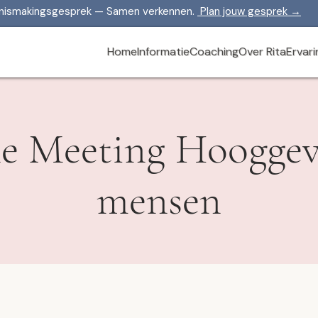
nnismakingsgesprek — Samen verkennen.
Plan jouw gesprek →
Home
Informatie
Coaching
Over Rita
Ervar
e Meeting Hooggev
mensen