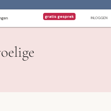
gratis gesprek
ingen
INLOGGEN
oelige