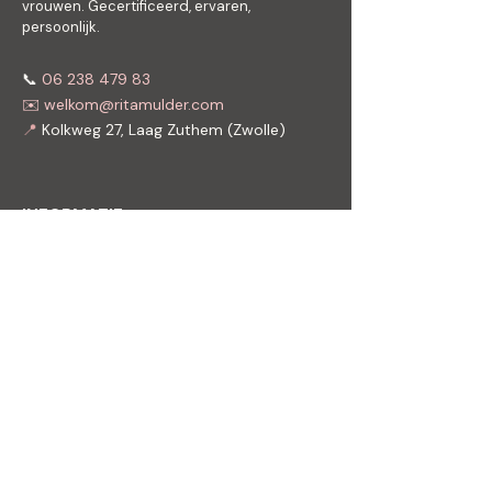
vrouwen. Gecertificeerd, ervaren,
persoonlijk.
📞
06 238 479 83
✉️ welkom@ritamulder.com
📍
Kolkweg 27, Laag Zuthem (Zwolle)
INFORMATIE
Praktijkinfo & route
Boek Rita bestellen
E-boek en nieuwsbrief
Algemene Voorwaarden
Klachten
Privacy beleid